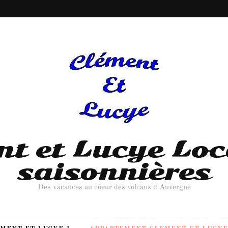
nt et Lucye Loc
saisonnières
Des vacances au coeur des volcans d'Auvergne