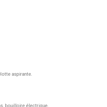
Hotte aspirante.
s, bouilloire électrique.